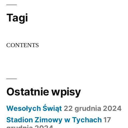
t
Tagi
a
CONTENTS
Ostatnie wpisy
Wesołych Świąt
22 grudnia 2024
Stadion Zimowy w Tychach
17
grudnia 2024