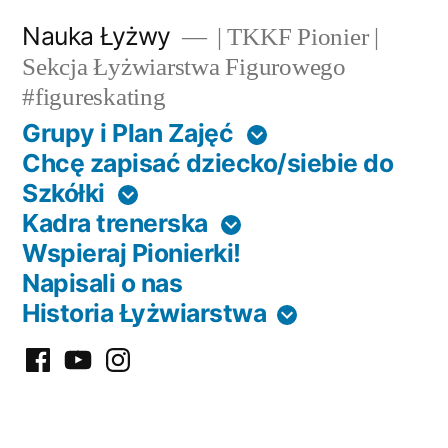
Przejdź
Nauka Łyżwy
| TKKF Pionier |
do
Sekcja Łyżwiarstwa Figurowego
#figureskating
treści
Grupy i Plan Zajęć
Chcę zapisać dziecko/siebie do
Szkółki
Kadra trenerska
Wspieraj Pionierki!
Napisali o nas
Historia Łyżwiarstwa
F
Y
I
B
T
n
s